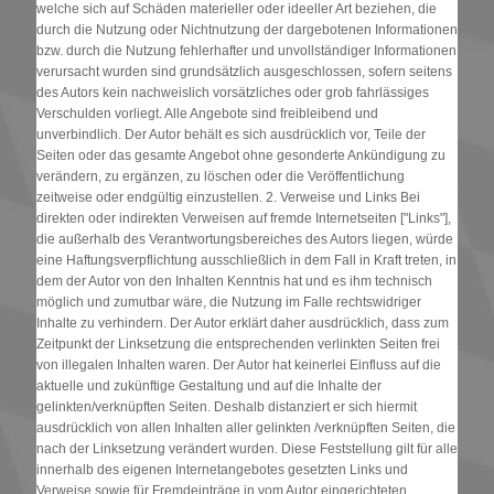
welche sich auf Schäden materieller oder ideeller Art beziehen, die
durch die Nutzung oder Nichtnutzung der dargebotenen Informationen
bzw. durch die Nutzung fehlerhafter und unvollständiger Informationen
verursacht wurden sind grundsätzlich ausgeschlossen, sofern seitens
des Autors kein nachweislich vorsätzliches oder grob fahrlässiges
Verschulden vorliegt. Alle Angebote sind freibleibend und
unverbindlich. Der Autor behält es sich ausdrücklich vor, Teile der
Seiten oder das gesamte Angebot ohne gesonderte Ankündigung zu
verändern, zu ergänzen, zu löschen oder die Veröffentlichung
zeitweise oder endgültig einzustellen. 2. Verweise und Links Bei
direkten oder indirekten Verweisen auf fremde Internetseiten ["Links"],
die außerhalb des Verantwortungsbereiches des Autors liegen, würde
eine Haftungsverpflichtung ausschließlich in dem Fall in Kraft treten, in
dem der Autor von den Inhalten Kenntnis hat und es ihm technisch
möglich und zumutbar wäre, die Nutzung im Falle rechtswidriger
Inhalte zu verhindern. Der Autor erklärt daher ausdrücklich, dass zum
Zeitpunkt der Linksetzung die entsprechenden verlinkten Seiten frei
von illegalen Inhalten waren. Der Autor hat keinerlei Einfluss auf die
aktuelle und zukünftige Gestaltung und auf die Inhalte der
gelinkten/verknüpften Seiten. Deshalb distanziert er sich hiermit
ausdrücklich von allen Inhalten aller gelinkten /verknüpften Seiten, die
nach der Linksetzung verändert wurden. Diese Feststellung gilt für alle
innerhalb des eigenen Internetangebotes gesetzten Links und
Verweise sowie für Fremdeinträge in vom Autor eingerichteten