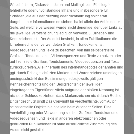
Gästebüchern, Diskussionsforen und Mailinglisten. Für illegale,
fehlerhafte oder unvollständige Inhalte und insbesondere für
Schäden, die aus der Nutzung oder Nichtnutzung solcherart
dargebotener Informationen entstehen, haftet allein der Anbieter der
Seite, auf welche verwiesen wurde, nicht derjenige, der über Links auf
die jeweilige Veröffentlichung lediglich verweist. 3. Urheber- und
Kennzeichenrecht Der Autor ist bestrebt, in allen Publikationen die
Urheberrechte der verwendeten Grafiken, Tondokumente,
Videosequenzen und Texte zu beachten, von ihm selbst erstellte
Grafiken, Tondokumente, Videosequenzen und Texte zu nutzen oder
auf lizenzfreie Grafiken, Tondokumente, Videosequenzen und Texte
zurückzugreifen. Alle innerhalb des Internetangebotes genannten und
ggf. durch Dritte geschützten Marken- und Warenzeichen unterliegen
uneingeschränkt den Bestimmungen des jeweils gültigen
Kennzeichenrechts und den Besitzrechten der jeweiligen
eingetragenen Eigentümer. Allein aufgrund der bloßen Nennung ist
nicht der Schluss zu ziehen, dass Markenzeichen nicht durch Rechte
Dritter geschützt sind! Das Copyright für veröffentlichte, vom Autor
selbst erstellte Objekte bleibt allein beim Autor der Seiten. Eine
Vervielfältigung oder Verwendung solcher Grafiken, Tondokumente,
Videosequenzen und Texte in anderen elektronischen oder
gedruckten Publikationen ist ohne ausdrückliche Zustimmung des
Autors nicht gestattet.