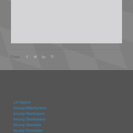
Share
LIV Bayern
Innung Mittelfranken
Innung Oberbayern
Innung Oberfranken
Innung Oberpfalz
Innung Schwaben