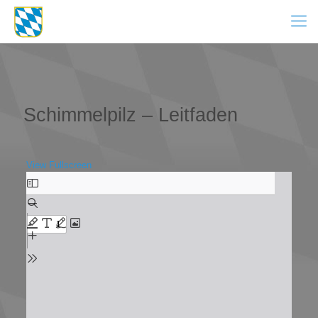
Schimmelpilz – Leitfaden
View Fullscreen
Zum
PDF-
Inhalt
springen