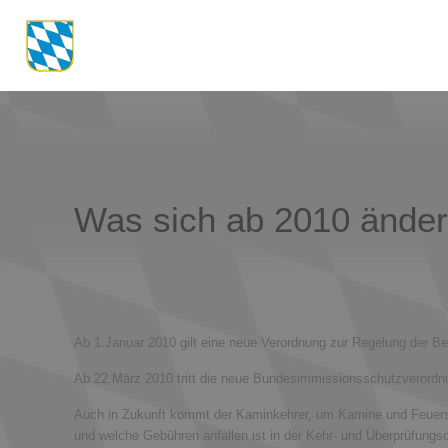
Was sich ab 2010 änder
Ab 1.Januar 2010 gilt eine neue Verordnung zur Regelung der B
Ab 22.März 2010 tritt die neue Bundesimmissionsschutzverordnu
Auch in Zukunft kommt der Kaminkehrer, um Kamine und Feuerstä
und welche Gebühren anfallen ist in der Kehr- und Überprüfungs