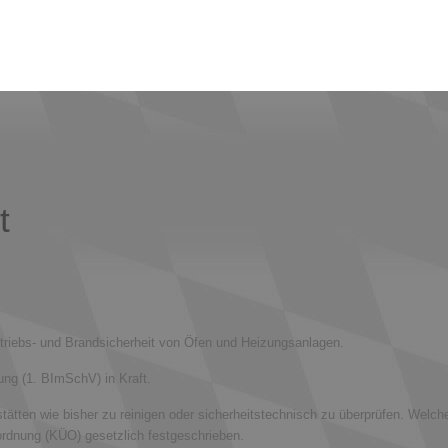
t
etriebs- und Brandsicherheit von Öfen und Heizungsanlagen.
ng (1. BImSchV) in Kraft.
tten wie bisher zu reinigen oder sicherheitstechnisch zu überprüfen. Welc
ordnung (KÜO) gesetzlich festgeschrieben.