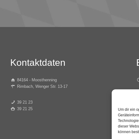
Kontaktdaten
84164 - Moosthenning
Rimbach, Wenger Str. 13-17
D
39 21 23
39 21 25
Um dir ein o
D
Geräteinfor
Technologien
dieser Websi
können best