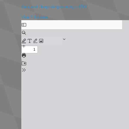
Kehr- und Überprüfungsordnung – KÜO
View Fullscreen
Zum
PDF-
Inhalt
springen