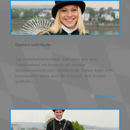
Gestern und Heute
Das Kaminkehrerhandwerk stellt einen sehr alten
Traditionsberuf mit Anspruch auf ständige
Weiterentwicklung und Fortbildung dar. Daraus ergibt sich
konsequenter Weise auch der Anspruch, dem Kunden
qualitativ
[…]
Weiterlesen