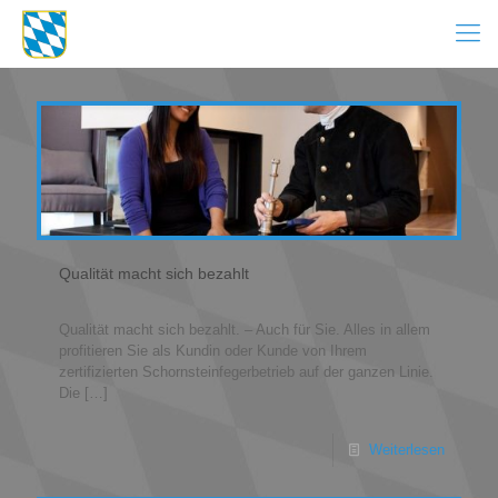
Qualität macht sich bezahlt
Qualität macht sich bezahlt. – Auch für Sie. Alles in allem
profitieren Sie als Kundin oder Kunde von Ihrem
zertifizierten Schornsteinfegerbetrieb auf der ganzen Linie.
Die
[…]
Weiterlesen