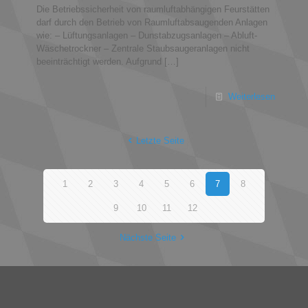
Die Betriebssicherheit von raumluftabhängigen Feurstätten
darf durch den Betrieb von Raumluftabsaugenden Anlagen
wie: – Lüftungsanlagen – Dunstabzugsanlagen – Abluft-
Wäschetrockner – Zentrale Staubsaugeranlagen nicht
beeinträchtigt werden. Aufgrund
[…]
Weiterlesen
Letzte Seite
1
2
3
4
5
6
7
8
9
10
11
12
Nächste Seite