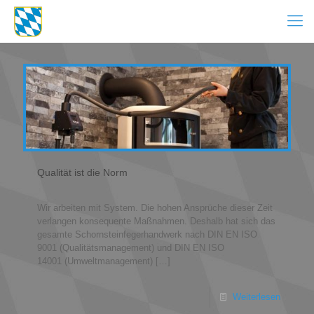
Qualität ist die Norm
Wir arbeiten mit System. Die hohen Ansprüche dieser Zeit
verlangen konsequente Maßnahmen. Deshalb hat sich das
gesamte Schornsteinfegerhandwerk nach DIN EN ISO
9001 (Qualitätsmanagement) und DIN EN ISO
14001 (Umweltmanagement)
[…]
Weiterlesen