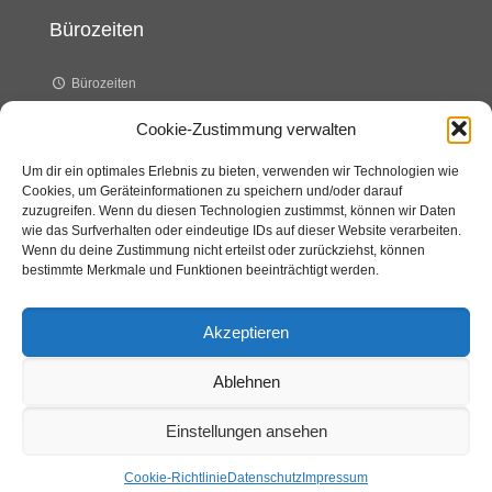
Bürozeiten
Bürozeiten
Cookie-Zustimmung verwalten
Dienstag 8.00 – 14.00 Uhr
Um dir ein optimales Erlebnis zu bieten, verwenden wir Technologien wie
Cookies, um Geräteinformationen zu speichern und/oder darauf
Donnerstag 8.00 – 12.00 Uhr
zuzugreifen. Wenn du diesen Technologien zustimmst, können wir Daten
wie das Surfverhalten oder eindeutige IDs auf dieser Website verarbeiten.
Wenn du deine Zustimmung nicht erteilst oder zurückziehst, können
bestimmte Merkmale und Funktionen beeinträchtigt werden.
Akzeptieren
Ablehnen
© 2016 MySchornsteinfeger. All Rights Reserved.
Impressum
-
Datenschutz
Einstellungen ansehen
Cookie-Richtlinie
Datenschutz
Impressum