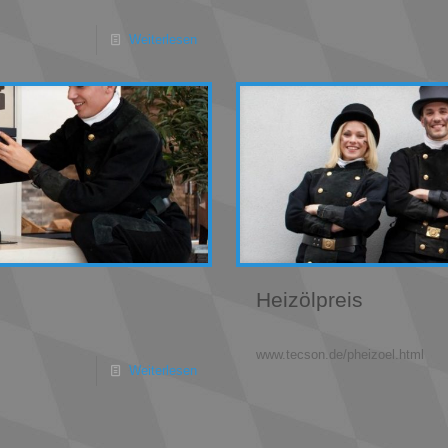
Weiterlesen
Heizölpreis
www.tecson.de/pheizoel.html
Weiterlesen