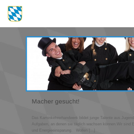
Macher gesucht!
Das Kaminkehrerhandwerk bildet junge Talente aus.Jugend
Aufgaben, an denen sie täglich wachsen können.Wir sind E
und Energieeinsparung. Wollen
[…]