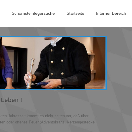
Schornsteinfegersuche
Startseite
Interner Bereich
 Leben !
alten Jahreszeit kommt es nicht selten vor, daß über
ten oder offenes Feuer (Adventskranz, Kerzengestecke