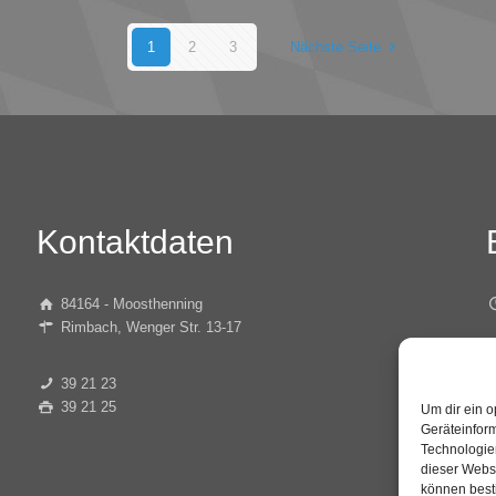
1
2
3
Nächste Seite
Kontaktdaten
84164 - Moosthenning
Rimbach, Wenger Str. 13-17
D
39 21 23
39 21 25
Um dir ein o
D
Geräteinfor
Technologien
dieser Websi
können best