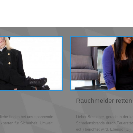
Rauchmelder retten
liche finden bei uns spannende
Lieber Besucher, gerade in der k
xperten für Sicherheit, Umwelt
Schadensbrände durch Feuerstät
ect.) berichtet wird. Ebenso
[…]