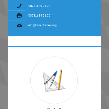
(08731) 39 21 23
(08731) 39 21 25
info@kaminkehrer.org
1